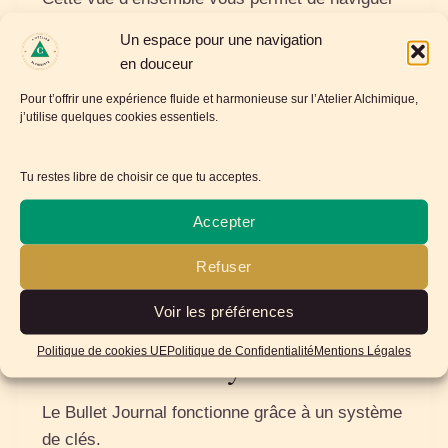
avec clarté.
Un espace pour une navigation
en douceur
5. Établir la liste des tâches
Pour t’offrir une expérience fluide et harmonieuse sur l’Atelier Alchimique,
j’utilise quelques cookies essentiels.
du mois
Tu restes libre de choisir ce que tu acceptes.
Listez les projets, envies, obligations et objectifs
que vous souhaitez porter ce mois‑ci.
Accepter
Cette liste n’est pas une injonction : c’est une
Refuser
boussole.
Voir les préférences
Politique de cookies UE
Politique de Confidentialité
Mentions Légales
6. Utiliser vos symboles
Le Bullet Journal fonctionne grâce à un système
de clés.