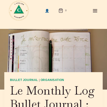
Aller
au
0
contenu
BULLET JOURNAL
|
ORGANISATION
Le Monthly Log
Bullet Journal :